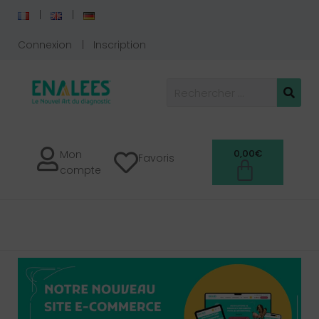
Connexion
Inscription
0,00
€
Mon
Favoris
compte