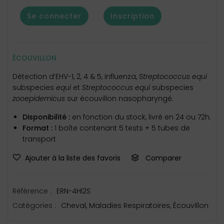
Se connecter
Inscription
ÉCOUVILLON
Détection d’EHV-1, 2, 4 & 5, influenza,
Streptococcus equi
subspecies
equi
et
Streptococcus equi
subspecies
zooepidemicus
sur écouvillon nasopharyngé.
Disponibilité :
en fonction du stock, livré en 24 ou 72h.
Format :
1 boîte contenant 5 tests + 5 tubes de
transport
Ajouter à la liste des favoris
Comparer
Référence :
ERN-4HI2S
Catégories :
Cheval
,
Maladies Respiratoires
,
Écouvillon