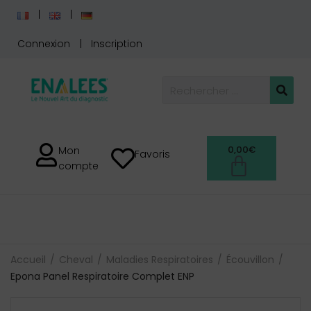
Connexion
Inscription
0,00
€
Mon
Favoris
compte
Accueil
Cheval
Maladies Respiratoires
Écouvillon
Epona Panel Respiratoire Complet ENP