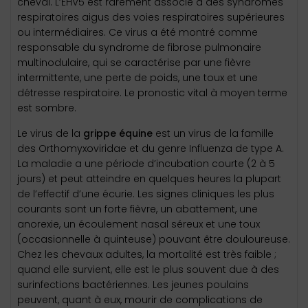
cheval. L’EHV5 est rarement associé à des syndromes
respiratoires aigus des voies respiratoires supérieures
ou intermédiaires. Ce virus a été montré comme
responsable du syndrome de fibrose pulmonaire
multinodulaire, qui se caractérise par une fièvre
intermittente, une perte de poids, une toux et une
détresse respiratoire. Le pronostic vital à moyen terme
est sombre.
Le virus de la
grippe équine
est un virus de la famille
des Orthomyxoviridae et du genre Influenza de type A.
La maladie a une période d’incubation courte (2 à 5
jours) et peut atteindre en quelques heures la plupart
de l’effectif d’une écurie. Les signes cliniques les plus
courants sont un forte fièvre, un abattement, une
anorexie, un écoulement nasal séreux et une toux
(occasionnelle à quinteuse) pouvant être douloureuse.
Chez les chevaux adultes, la mortalité est très faible ;
quand elle survient, elle est le plus souvent due à des
surinfections bactériennes. Les jeunes poulains
peuvent, quant à eux, mourir de complications de