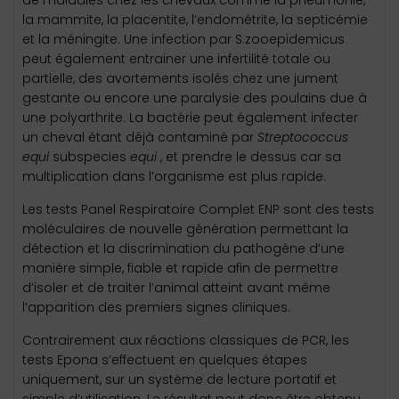
de maladies chez les chevaux comme la pneumonie,
la mammite, la placentite, l’endométrite, la septicémie
et la méningite. Une infection par S.zooepidemicus
peut également entrainer une infertilité totale ou
partielle, des avortements isolés chez une jument
gestante ou encore une paralysie des poulains due à
une polyarthrite. La bactérie peut également infecter
un cheval étant déjà contaminé par
Streptococcus
equi
subspecies
equi
, et prendre le dessus car sa
multiplication dans l’organisme est plus rapide.
Les tests Panel Respiratoire Complet ENP sont des tests
moléculaires de nouvelle génération permettant la
détection et la discrimination du pathogène d’une
manière simple, fiable et rapide afin de permettre
d’isoler et de traiter l’animal atteint avant même
l’apparition des premiers signes cliniques.
Contrairement aux réactions classiques de PCR, les
tests Epona s’effectuent en quelques étapes
uniquement, sur un système de lecture portatif et