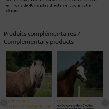
simple d’utilisation. Le résultat peut donc être obtenu
en moins de 40 minutes directement dans votre
clinique.
Produits complémentaires /
Complementary products
Epona Panel
Epona EHV-4 ENP
Après connexion à votre
Respiratoire Etendu ENP
espace client vous aurez