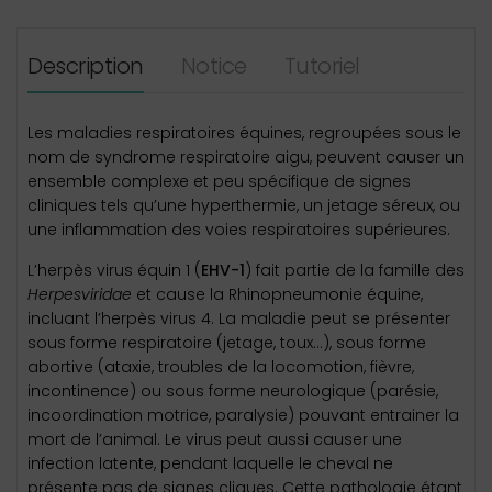
Description
Notice
Tutoriel
Les maladies respiratoires équines, regroupées sous le
nom de syndrome respiratoire aigu, peuvent causer un
ensemble complexe et peu spécifique de signes
cliniques tels qu’une hyperthermie, un jetage séreux, ou
une inflammation des voies respiratoires supérieures.
L’herpès virus équin 1 (
EHV-1
) fait partie de la famille des
Herpesviridae
et cause la Rhinopneumonie équine,
incluant l’herpès virus 4. La maladie peut se présenter
sous forme respiratoire (jetage, toux…), sous forme
abortive (ataxie, troubles de la locomotion, fièvre,
incontinence) ou sous forme neurologique (parésie,
incoordination motrice, paralysie) pouvant entrainer la
mort de l’animal. Le virus peut aussi causer une
infection latente, pendant laquelle le cheval ne
présente pas de signes cliques. Cette pathologie étant