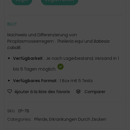
BLUT
Nachweis und Differenzierung von
Piroplasmoseerregern :
Theileria equi
und
Babesia
caballi.
Verfügbarkeit
: Je nach Lagerbestand, Versand in 1
bis 5 Tagen möglich.
Verfügbares Format
: 1 Box mit 5 Tests
Ajouter à la liste des favoris
Comparer
SKU:
EP-TB
Categories:
Pferde
,
Erkrankungen Durch Zecken