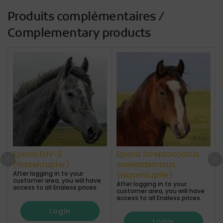
Produits complémentaires /
Complementary products
Epona EHV-2
Epona Streptococcus
(Nasentupfer)
zooepidemicus
After logging in to your
A
(Nasentupfer)
customer area, you will have
After logging in to your
access to all Enaless prices.
a
customer area, you will have
access to all Enaless prices.
Login
Login