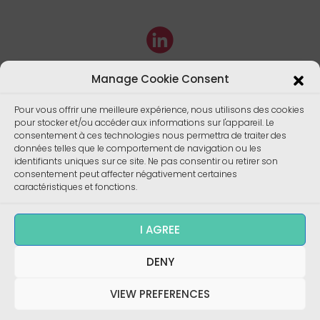
Manage Cookie Consent
Pour vous offrir une meilleure expérience, nous utilisons des cookies
pour stocker et/ou accéder aux informations sur l'appareil. Le
consentement à ces technologies nous permettra de traiter des
données telles que le comportement de navigation ou les
identifiants uniques sur ce site. Ne pas consentir ou retirer son
consentement peut affecter négativement certaines
caractéristiques et fonctions.
I AGREE
Copyright ©
DENY
Enalees 2022 – Réalisation/
Design
:
skalecom.fr
VIEW PREFERENCES