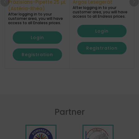
Präzisions-Pipette 25 µL
Argos Lesegerät
After logging in to your
A
(Astéria-Rhéa)
customer area, you will have
After logging in to your
access to all Enaless prices.
a
customer area, you will have
access to all Enaless prices.
Login
Login
Registration
Registration
Partner