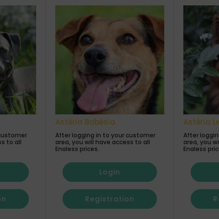
e
Astéria Babésia
Astéria L
 customer
After logging in to your customer
After loggi
s to all
area, you will have access to all
area, you wi
Enaless prices.
Enaless pric
Login
on
Registration
R