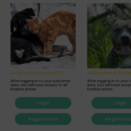
Astéria Parvovirus BLUT
Astéria Panel Zeck
After logging in to your customer
After logging in to your
area, you will have access to all
area, you will have acces
Enaless prices.
Enaless prices.
Login
Login
Registration
Registrati