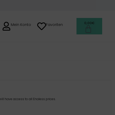
0,00
€
Mein Konto
Favoriten
H
ill have access to all Enaless prices.