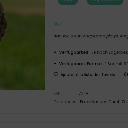
BLUT
Nachweis von
Anaplasma platys
,
Ana
Verfügbarkeit
: Je nach Lagerbes
Verfügbares Format
: 1 Box mit 5
Ajouter à la liste des favoris
SKU:
AT-A
Categories:
Erkrankungen Durch Ze