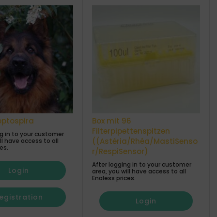
eptospira
Box mit 96
Filterpipettenspitzen
ng in to your customer
((Astéria/Rhéa/MastiSenso
ll have access to all
es.
r/RespiSensor)
After logging in to your customer
Login
area, you will have access to all
Enaless prices.
egistration
Login