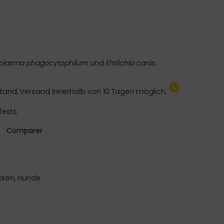
plasma phagocytophilum
und
Ehrlichia canis
.
tand, Versand innerhalb von 10 Tagen möglich.
 Tests
Comparer
cken
,
Hunde