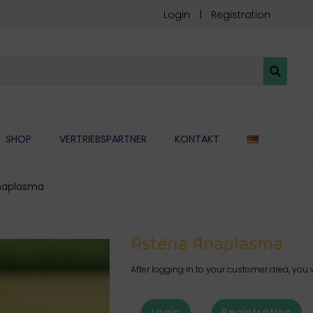
Login
Registration
DEUTSC
SHOP
VERTRIEBSPARTNER
KONTAKT
Anaplasma
Astéria Anaplasma
After logging in to your customer area, you w
Login
Registration