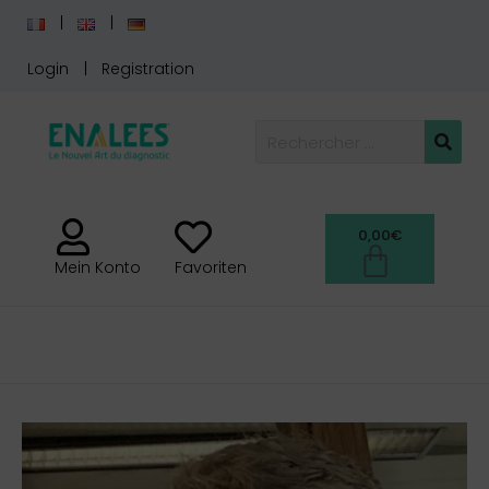
Login
Registration
0,00
€
Mein Konto
Favoriten