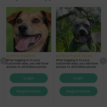
Astéria Babésia
Astéria Panel Zecke
After logging in to your
After logging in to your
customer area, you will have
customer area, you will have
A
access to all Enaless prices.
access to all Enaless prices.
a
Login
Login
Registration
Registration