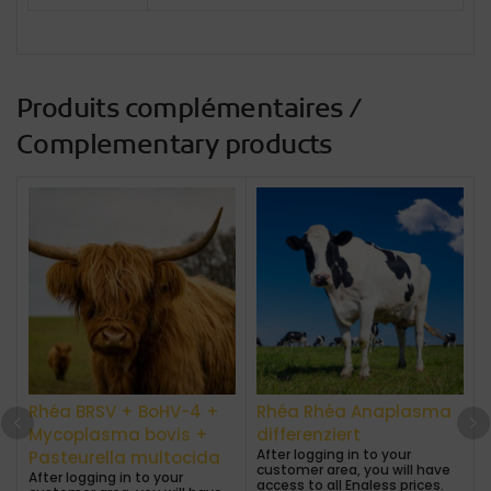
Produits complémentaires /
Complementary products
Rhéa BRSV + BoHV-4 +
Rhéa Rhéa Anaplasma
Mycoplasma bovis +
differenziert
After logging in to your
A
Pasteurella multocida
customer area, you will have
After logging in to your
access to all Enaless prices.
a