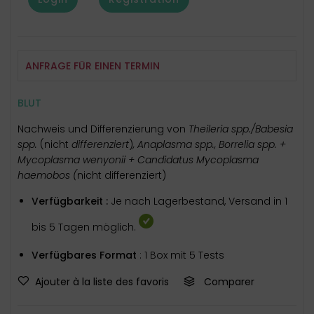
ANFRAGE FÜR EINEN TERMIN
BLUT
Nachweis und Differenzierung von
Theileria spp./Babesia
spp.
(nicht
differenziert
)
, Anaplasma spp., Borrelia spp. +
Mycoplasma wenyonii + Candidatus Mycoplasma
haemobos (
nicht differenziert)
Verfügbarkeit :
Je nach Lagerbestand, Versand in 1
bis 5 Tagen möglich.
Verfügbares Format
: 1 Box mit 5 Tests
Ajouter à la liste des favoris
Comparer