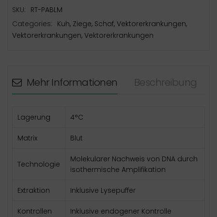
SKU:
RT-PABLM
Categories:
Kuh
,
Ziege
,
Schaf
,
Vektorerkrankungen
,
Vektorerkrankungen
,
Vektorerkrankungen
Mehr Informationen
Beschreibung
Lagerung
4°C
Matrix
Blut
Molekularer Nachweis von DNA durch
Technologie
isothermische Amplifikation
Extraktion
Inklusive Lysepuffer
Kontrollen
Inklusive endogener Kontrolle