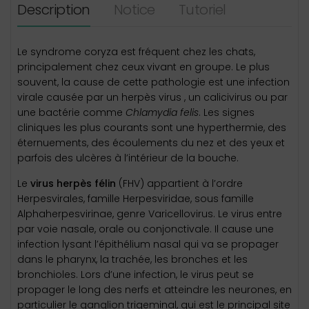
Description
Notice
Tutoriel
Le syndrome coryza est fréquent chez les chats,
principalement chez ceux vivant en groupe. Le plus
souvent, la cause de cette pathologie est une infection
virale causée par un herpès virus , un calicivirus ou par
une bactérie comme
Chlamydia felis
. Les signes
cliniques les plus courants sont une hyperthermie, des
éternuements, des écoulements du nez et des yeux et
parfois des ulcères à l’intérieur de la bouche.
Le
virus herpès félin
(FHV) appartient à l’ordre
Herpesvirales, famille Herpesviridae, sous famille
Alphaherpesvirinae, genre Varicellovirus. Le virus entre
par voie nasale, orale ou conjonctivale. Il cause une
infection lysant l’épithélium nasal qui va se propager
dans le pharynx, la trachée, les bronches et les
bronchioles. Lors d’une infection, le virus peut se
propager le long des nerfs et atteindre les neurones, en
particulier le ganglion trigeminal, qui est le principal site