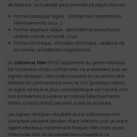
de latence. La maladie peut prendre plusieurs formes :
Forme classique aigüe : problèmes respiratoires
(éternuements, toux…).
Forme atypique aigüe : dermatite et pneumonie,
ulcères nasals et facial , toux.
Forme chronique : rhinusite chronique , œdème de
la cornée , problèmes respiratoires.
Le
calicivirus félin
(FCV) appartient au genre vésivirus.
De nombreux chats contaminés ne présentent pas de
signes cliniques. Ces chats peuvent en revanche être
infectés en permanence avec le FCV (porteurs sains).
Le signe clinique le plus caractéristique est l’ulcère oral.
Des problèmes oculaires et nasaux (éternuements,
rhinite, conjonctivite) peuvent aussi se produire.
Les signes cliniques résultant d’une calicivirose non
complexe peuvent résulter d’une infection par un autre
agent infectieux, notamment l’herpès félin mais aussi
Chlamydia felis
ou
Bordetella bronchiseptica
. Le