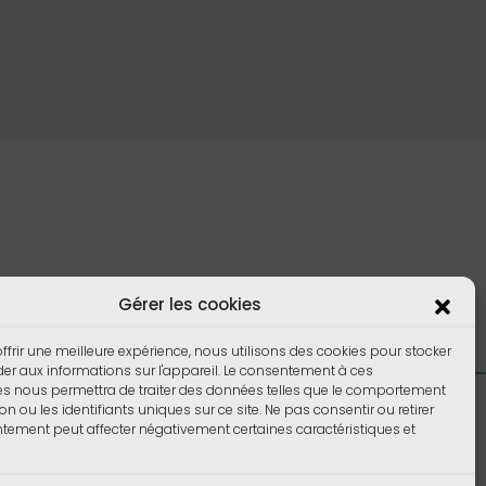
Gérer les cookies
ffrir une meilleure expérience, nous utilisons des cookies pour stocker
er aux informations sur l'appareil. Le consentement à ces
es nous permettra de traiter des données telles que le comportement
Foire aux Questions
on ou les identifiants uniques sur ce site. Ne pas consentir ou retirer
ement peut affecter négativement certaines caractéristiques et