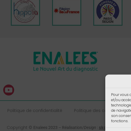
Pour vous o
et/ou accéd
technologi
Politique de confidentialité
Politique des cookies
de navigati
son consent
fonctions.
Copyright ©
skalecom.fr
Enalees 2023 – Réalisation/
Design
: