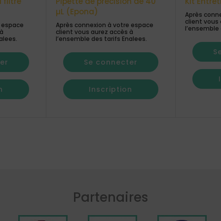
filtre
Pipette de précision de 40
Kit Entre
µL (Epona)
Après conne
client vous
e espace
Après connexion à votre espace
l’ensemble 
 à
client vous aurez accès à
alees.
l’ensemble des tarifs Enalees.
S
er
Se connecter
n
Inscription
Partenaires