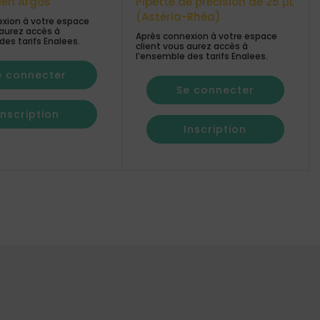
tien Argos
Pipette de précision de 25 µL
(Astéria-Rhéa)
xion à votre espace
 aurez accès à
Après connexion à votre espace
des tarifs Enalees.
client vous aurez accès à
l’ensemble des tarifs Enalees.
e connecter
Se connecter
Inscription
Inscription