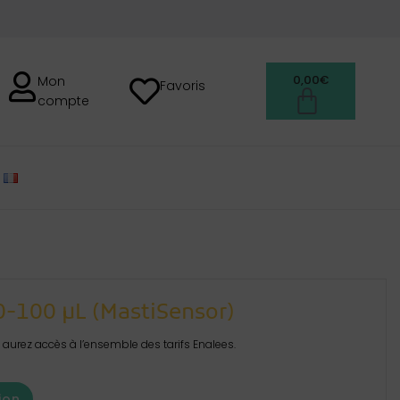
0,00
€
Mon
Favoris
compte
FRANÇAIS
10-100 µL (MastiSensor)
aurez accès à l’ensemble des tarifs Enalees.
ion