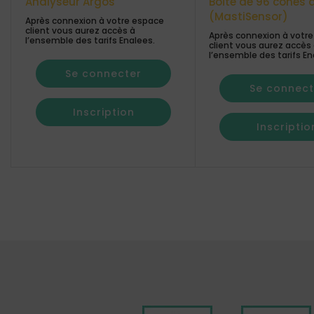
Analyseur Argos
Boîte de 96 cônes à 
(MastiSensor)
Après connexion à votre espace
client vous aurez accès à
Après connexion à votr
l’ensemble des tarifs Enalees.
client vous aurez accès
l’ensemble des tarifs En
Se connecter
Se connect
Inscription
Inscriptio