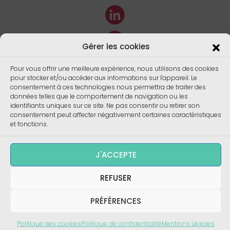
Gérer les cookies
Pour vous offrir une meilleure expérience, nous utilisons des cookies
pour stocker et/ou accéder aux informations sur l'appareil. Le
consentement à ces technologies nous permettra de traiter des
données telles que le comportement de navigation ou les
identifiants uniques sur ce site. Ne pas consentir ou retirer son
consentement peut affecter négativement certaines caractéristiques
et fonctions.
J'ACCEPTE
Copyright ©
Enalees 2023 – Réalisation/
Design
:
skalecom.fr
REFUSER
PRÉFÉRENCES
Politique des cookies
Politique de confidentialité
Mentions Légales