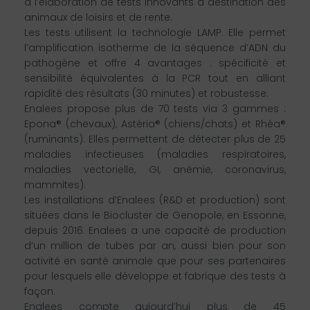
à l’élaboration de tests innovants à destination des
animaux de loisirs et de rente.
Les tests utilisent la technologie LAMP. Elle permet
l’amplification isotherme de la séquence d’ADN du
pathogène et offre 4 avantages : spécificité et
sensibilité équivalentes à la PCR tout en alliant
rapidité des résultats (30 minutes) et robustesse.
Enalees propose plus de 70 tests via 3 gammes :
Epona® (chevaux), Astéria® (chiens/chats) et Rhéa®
(ruminants). Elles permettent de détecter plus de 25
maladies infectieuses (maladies respiratoires,
maladies vectorielle, GI, anémie, coronavirus,
mammites).
Les installations d’Enalees (R&D et production) sont
situées dans le Biocluster de Genopole, en Essonne,
depuis 2016. Enalees a une capacité de production
d’un million de tubes par an, aussi bien pour son
activité en santé animale que pour ses partenaires
pour lesquels elle développe et fabrique des tests à
façon.
Enalees compte aujourd’hui plus de 45