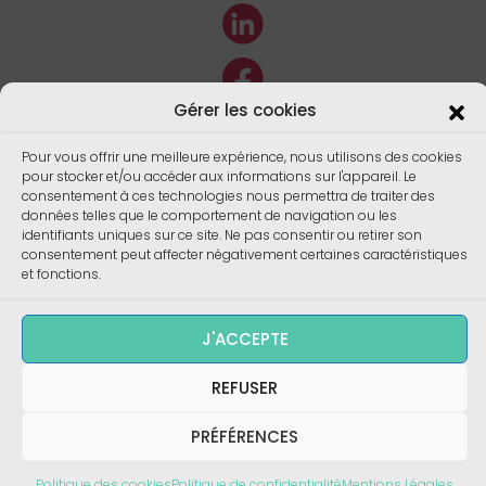
Gérer les cookies
Pour vous offrir une meilleure expérience, nous utilisons des cookies
pour stocker et/ou accéder aux informations sur l'appareil. Le
consentement à ces technologies nous permettra de traiter des
données telles que le comportement de navigation ou les
identifiants uniques sur ce site. Ne pas consentir ou retirer son
consentement peut affecter négativement certaines caractéristiques
et fonctions.
Copyright ©
Enalees 2023 – Réalisation/
Design
:
J'ACCEPTE
skalecom.fr
REFUSER
PRÉFÉRENCES
Politique des cookies
Politique de confidentialité
Mentions Légales