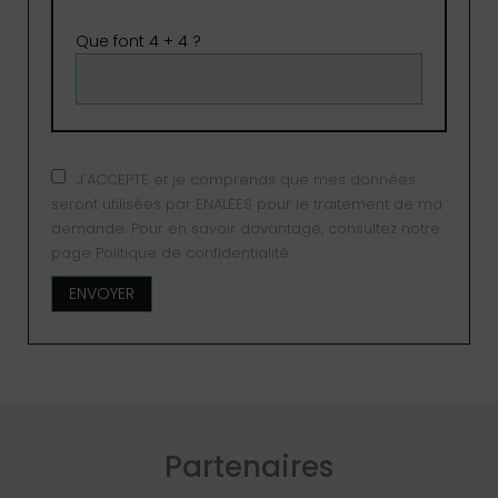
Que font 4 + 4 ?
J'ACCEPTE et je comprends que mes données
seront utilisées par ENALEES pour le traitement de ma
demande. Pour en savoir davantage, consultez notre
page Politique de confidentialité
Partenaires