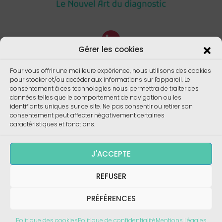
Gérer les cookies
Pour vous offrir une meilleure expérience, nous utilisons des cookies
pour stocker et/ou accéder aux informations sur l'appareil. Le
consentement à ces technologies nous permettra de traiter des
données telles que le comportement de navigation ou les
identifiants uniques sur ce site. Ne pas consentir ou retirer son
consentement peut affecter négativement certaines
caractéristiques et fonctions.
J'ACCEPTE
REFUSER
Copyright ©
Enalees 2023 – Réalisation/
Design
:
skalecom.fr
PRÉFÉRENCES
Politique des cookies
Politique de confidentialité
Mentions Légales