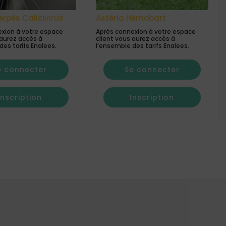
erpès Calicivirus
Astéria Hémobart
xion à votre espace
Après connexion à votre espace
 aurez accès à
client vous aurez accès à
des tarifs Enalees.
l’ensemble des tarifs Enalees.
e connecter
Se connecter
Inscription
Inscription