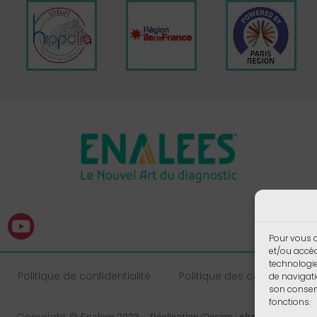
Pour vous o
et/ou accéd
technologi
Politique de confidentialité
Politique des cookies
de navigati
son consent
fonctions.