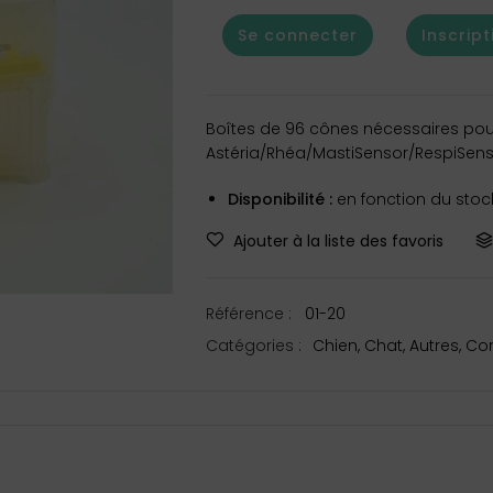
Se connecter
Inscript
Boîtes de 96 cônes nécessaires pour 
Astéria/Rhéa/MastiSensor/RespiSens
Disponibilité :
en fonction du stock
Ajouter à la liste des favoris
Référence :
01-20
Catégories :
Chien
,
Chat
,
Autres
,
Co