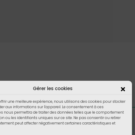
Gérer les cookies
ffrir une meilleure expérience, nous utilisons des cookies pour stocker
er aux informations sur l'appareil. Le consentement à ces
es nous permettra de traiter des données telles que le comportement
Foire aux Questions
on ou les identifiants uniques sur ce site. Ne pas consentir ou retirer
ement peut affecter négativement certaines caractéristiques et