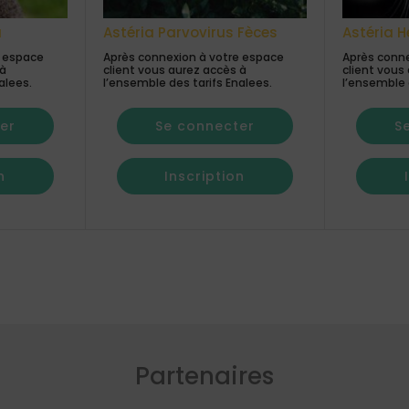
a
Astéria Parvovirus Fèces
Astéria H
e espace
Après connexion à votre espace
Après conne
 à
client vous aurez accès à
client vous
alees.
l’ensemble des tarifs Enalees.
l’ensemble 
er
Se connecter
S
n
Inscription
Partenaires