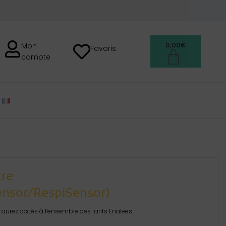
0,00
€
Mon
Favoris
compte
FRANÇAIS
tre
ensor/RespiSensor)
aurez accès à l’ensemble des tarifs Enalees.