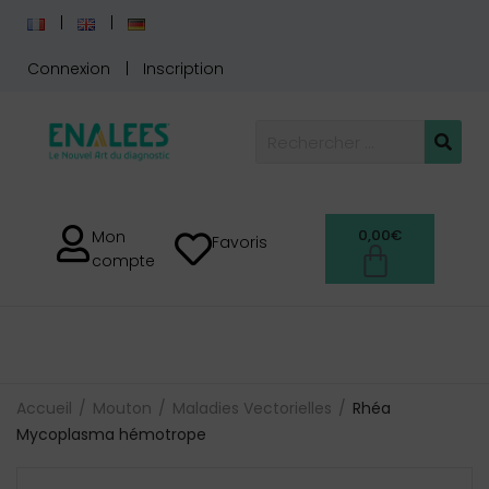
Connexion
Inscription
0,00
€
Mon
Favoris
compte
Accueil
Mouton
Maladies Vectorielles
Rhéa
Mycoplasma hémotrope