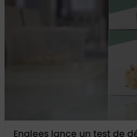
Enalees lance un test de d