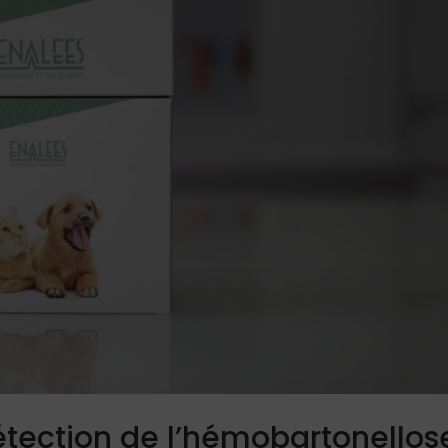
étection de l’hémobartonellos