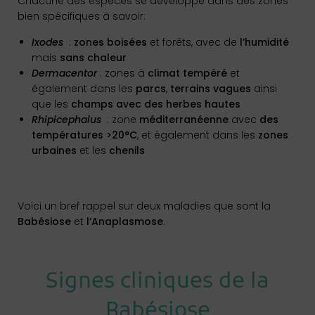
Chacune des espèces se développe dans des zones
bien spécifiques à savoir:
Ixodes
:
zones boisées
et forêts, avec de
l’humidité
mais
sans chaleur
Dermacentor
: zones à
climat tempéré
et
également dans les
parcs
,
terrains vagues
ainsi
que les
champs avec des herbes hautes
Rhipicephalus
: zone
méditerranéenne
avec
des
températures >20°C
, et également dans les
zones
urbaines
et les
chenils
Voici un bref rappel sur deux maladies que sont la
Babésiose
et
l’
Anaplasmose
.
Signes cliniques de la
Babésiose