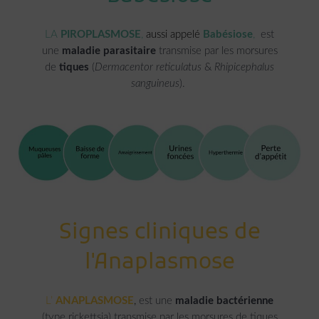
LA
PIROPLASMOSE
,
aussi appelé
Babésiose
,
est
une
maladie parasitaire
transmise par les morsures
de
tiques
(
Dermacentor
reticulatus
&
Rhipicephalus
sanguineus
).
Signes cliniques de
l'Anaplasmose
L’
ANAPLASMOSE
,
est une
maladie bactérienne
(type
rickettsia
) transmise par les morsures de tiques