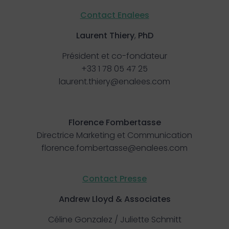
Contact Enalees
Laurent
Thiery
,
PhD
Président et co-fondateur
+33 1 78 05 47 25
laurent.thiery@enalees.com
Florence Fombertasse
Directrice Marketing et Communication
florence.fombertasse@enalees.com
Contact Presse
Andrew Lloyd & Associates
Céline Gonzalez
/
Juliette Schmitt