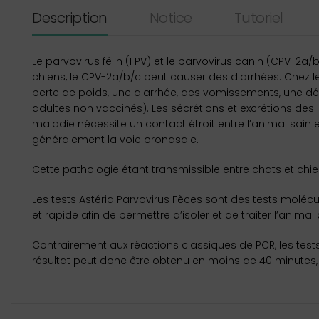
Description
Notice
Tutoriel
Le parvovirus félin (FPV) et le parvovirus canin (CPV-2a/
chiens, le CPV-2a/b/c peut causer des diarrhées. Chez les
perte de poids, une diarrhée, des vomissements, une dé
adultes non vaccinés). Les sécrétions et excrétions des 
maladie nécessite un contact étroit entre l’animal sain e
généralement la voie oronasale.
Cette pathologie étant transmissible entre chats et chie
Les tests Astéria Parvovirus Fèces sont des tests moléc
et rapide afin de permettre d’isoler et de traiter l’anim
Contrairement aux réactions classiques de PCR, les tests
résultat peut donc être obtenu en moins de 40 minutes, à 