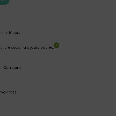
n sur fèces.
 livré sous 1 à 5 jours ouvrés.
s
Comparer
rvovirose