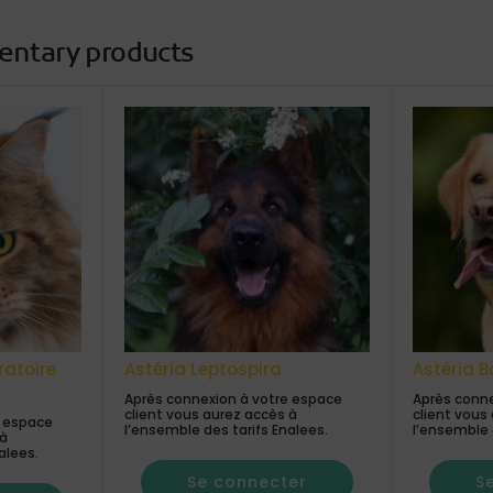
entary products
ratoire
Astéria Leptospira
Astéria B
Après connexion à votre espace
Après conne
client vous aurez accès à
client vous
e espace
l’ensemble des tarifs Enalees.
l’ensemble 
 à
alees.
Se connecter
S