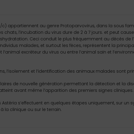
b/c) appartiennent au genre Protoparvovirus, dans la sous famil
 chats, l’incubation du virus dure de 2 à 7 jours. et peut cause
shydratation. Ceci conduit le plus fréquemment au décès de l’
individus malades, et surtout les fèces, représentent la princi
t l’animal excréteur du virus ou entre l’animal sain et l’enviro
ns, l’isolement et l’identification des animaux malades sont pr
ulaires de nouvelle génération permettant la détection et la d
al atteint avant même l’apparition des premiers signes cliniques.
 Astéria s’effectuent en quelques étapes uniquement, sur un syst
la clinique ou sur le terrain.