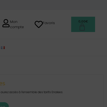
0,00
€
Mon
Favoris
compte
FRANÇAIS
es
aurez accès à l’ensemble des tarifs Enalees.
ion