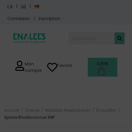
Connexion
Inscription
0,00
€
Mon
Favoris
compte
Accueil
Cheval
Maladies Respiratoires
Écouvillon
Epona Rhodococcus ENP