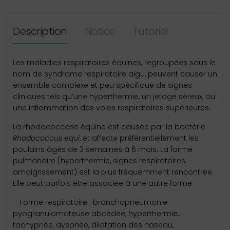
Description
Notice
Tutoriel
Les maladies respiratoires équines, regroupées sous le
nom de syndrome respiratoire aigu, peuvent causer un
ensemble complexe et peu spécifique de signes
cliniques tels qu’une hyperthermie, un jetage séreux, ou
une inflammation des voies respiratoires supérieures.
La rhodococcose équine est causée par la bactérie
Rhodococcus equi
, et affecte préférentiellement les
poulains âgés de 3 semaines à 6 mois. La forme
pulmonaire (hyperthermie, signes respiratoires,
amaigrissement) est la plus fréquemment rencontrée.
Elle peut parfois être associée à une autre forme :
– Forme respiratoire : bronchopneumonie
pyogranulomateuse abcédée, hyperthermie,
tachypnée, dyspnée, dilatation des naseau,