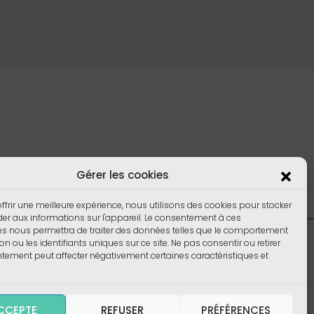
Gérer les cookies
ffrir une meilleure expérience, nous utilisons des cookies pour stocker
er aux informations sur l'appareil. Le consentement à ces
es nous permettra de traiter des données telles que le comportement
Foire aux Questions
on ou les identifiants uniques sur ce site. Ne pas consentir ou retirer
ement peut affecter négativement certaines caractéristiques et
CCEPTE
REFUSER
PRÉFÉRENCES