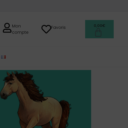
0,00
€
Mon
Favoris
compte
FRANÇAIS