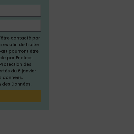
’être contacté par
res afin de traiter
part pourront être
ale par Enalees.
Protection des
rtés du 6 janvier
os données.
n des Données.