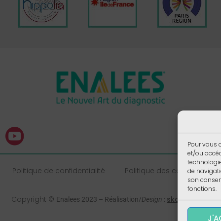
Pour vous o
et/ou accéd
technologi
Politique de confidentialité
Politique des cookies
de navigati
son consent
fonctions.
Copyright ©
skalecom.fr
Enalees 2023 – Réalisation/
Design
:
J'A