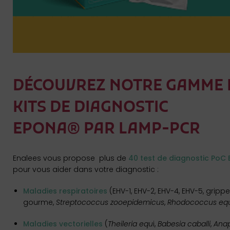
DÉCOUVREZ NOTRE GAMME 
KITS DE DIAGNOSTIC
EPONA® PAR LAMP-PCR
Enalees vous propose plus de
40 test de diagnostic PoC
pour vous aider dans votre diagnostic :
Maladies respiratoires
(EHV-1, EHV-2, EHV-4, EHV-5, gripp
gourme,
Streptococcus zooepidemicus
,
Rhodococcus equ
Maladies vectorielles
(
Theileria equ
i,
Babesia caballi
,
Ana