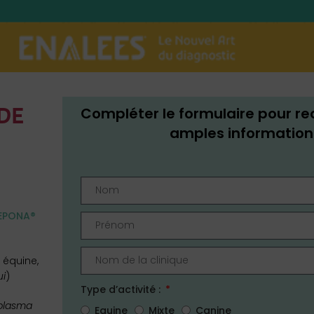
Compléter le formulaire pour re
DE
amples information
 EPONA®
e équine,
i
)
Type d’activité :
plasma
Equine
Mixte
Canine