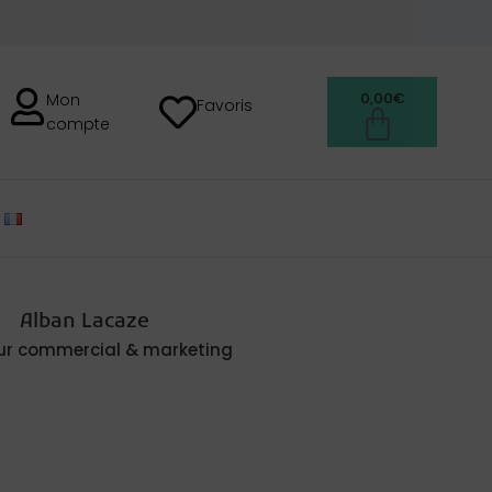
0,00
€
Mon
Favoris
compte
FRANÇAIS
Alban Lacaze
eur commercial & marketing