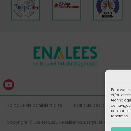
Pour vous o
et/ou accéd
technologi
Politique de confidentialité
Politique des cookies
de navigati
son consent
fonctions.
Copyright ©
skalecom.fr
Enalees 2023 – Réalisation/
Design
: