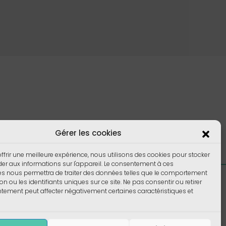
Gérer les cookies
ffrir une meilleure expérience, nous utilisons des cookies pour stocker
er aux informations sur l'appareil. Le consentement à ces
es nous permettra de traiter des données telles que le comportement
Foire aux Questions
on ou les identifiants uniques sur ce site. Ne pas consentir ou retirer
ement peut affecter négativement certaines caractéristiques et