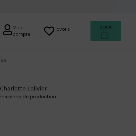
0,00
€
Mon
Favoris
compte
FRANÇAIS
Charlotte Lolivier
hnicienne de production