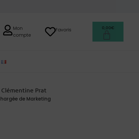
0,00
€
Mon
Favoris
compte
FRANÇAIS
Clémentine Prat
hargée de Marketing