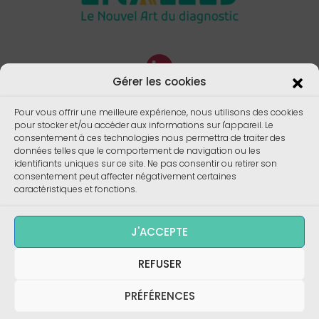
Gérer les cookies
Pour vous offrir une meilleure expérience, nous utilisons des cookies
pour stocker et/ou accéder aux informations sur l'appareil. Le
consentement à ces technologies nous permettra de traiter des
données telles que le comportement de navigation ou les
identifiants uniques sur ce site. Ne pas consentir ou retirer son
consentement peut affecter négativement certaines
caractéristiques et fonctions.
J'ACCEPTE
REFUSER
Copyright ©
Enalees 2023 – Réalisation/
Design
:
skalecom.fr
PRÉFÉRENCES