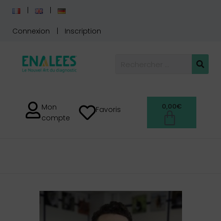
Connexion
Inscription
0,00
€
Mon
Favoris
compte