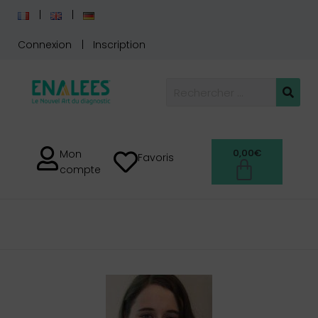
Connexion
Inscription
0,00
€
Mon
Favoris
compte