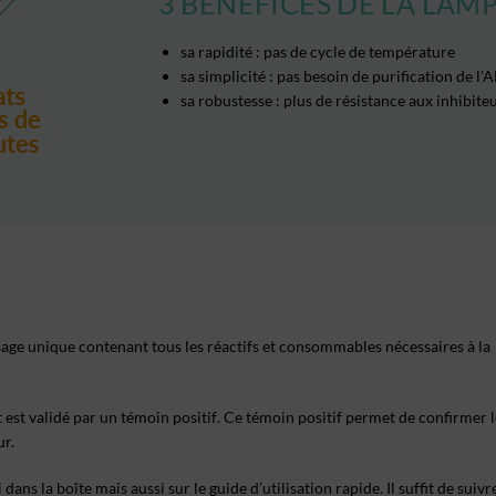
3 BÉNÉFICES DE LA LAM
sa
rapidité
: pas de cycle de température
sa
simplicité
: pas besoin de purification de l
sa
robustesse
: plus de résistance aux inhibit
sage unique
contenant tous les réactifs et consommables nécessaires à la
t est
validé par un témoin positif
. Ce témoin positif permet de confirmer 
ur.
i
dans la boîte mais aussi sur le guide d’utilisation rapide. Il suffit de suivr