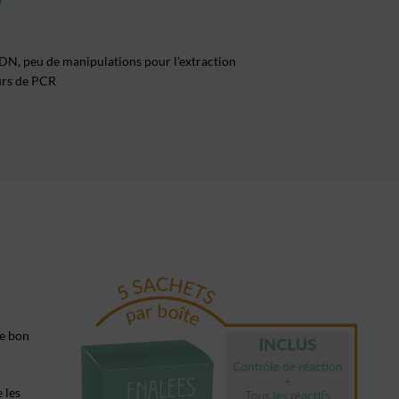
P
’ADN, peu de manipulations pour l’extraction
eurs de PCR
le bon
e les