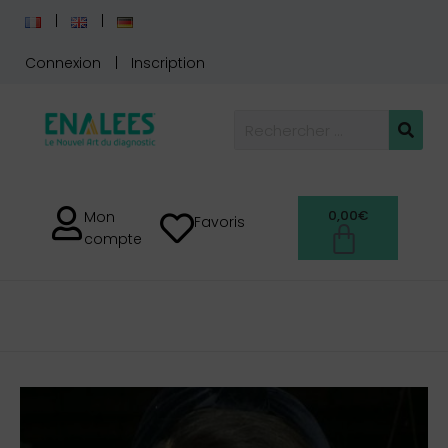
Connexion
Inscription
0,00
€
Mon
Favoris
compte