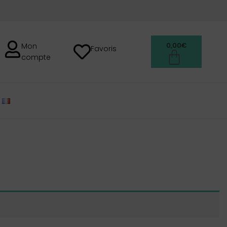
0,00
€
Mon
Favoris
compte
FRANÇAIS